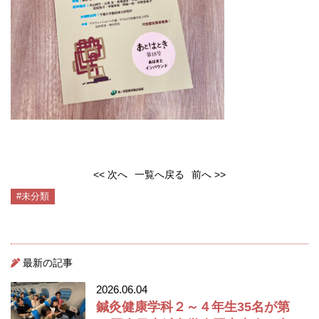
<< 次へ
一覧へ戻る
前へ >>
#未分類
最新の記事
2026.06.04
鍼灸健康学科２～４年生35名が第