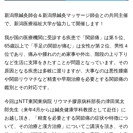
新潟県鍼灸師会＆新潟県鍼灸マッサージ師会との共同主催
で、新潟医療福祉大学が協力して開催します！
我が国の医療機関に受診する疾患で「関節痛」は第５位、
65
歳以上で「手足の関節が痛む」は女性が第２位、男性４
位であり、痛みや腫れのため家事や外出、階段の上り下り
など生活に支障をきたすことが問題となっています。その
原因となる疾患は多岐に渡りますが、大事なのは悪性腫瘍
や関節リウマチなど精査や早期治療を必要とする関節痛の
鑑別とその対応です。
今回は
NTT
東関東病院 リウマチ膠原病科部長の津田篤太
郎先生（来年4月からは鍼灸健康学科教授として赴任）に
お越し頂き、「精査を必要とする関節痛の症状や特徴につ
いて、その治療と漢方治療」についてご講演を頂き、その