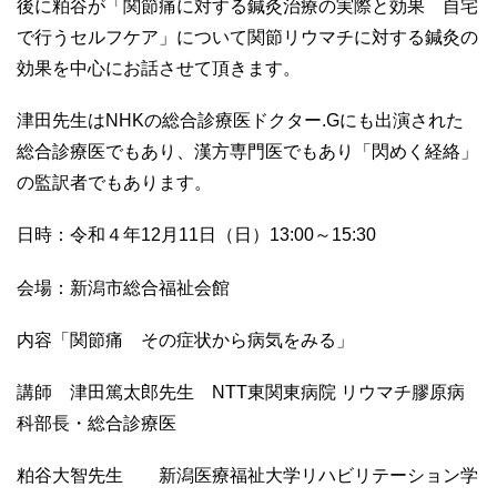
後に粕谷が「関節痛に対する鍼灸治療の実際と効果 自宅
で行うセルフケア」について関節リウマチに対する鍼灸の
効果を中心にお話させて頂きます。
津田先生は
NHK
の総合診療医ドクター
.G
にも出演された
総合診療医でもあり、漢方専門医でもあり「閃めく経絡」
の監訳者でもあります。
日時：令和４年
12
月
11
日（日）
13:00
～
15:30
会場：新潟市総合福祉会館
内容「関節痛 その症状から病気をみる」
講師 津田篤太郎先生
NTT
東関東病院 リウマチ膠原病
科部長・総合診療医
粕谷大智先生 新潟医療福祉大学リハビリテーション学