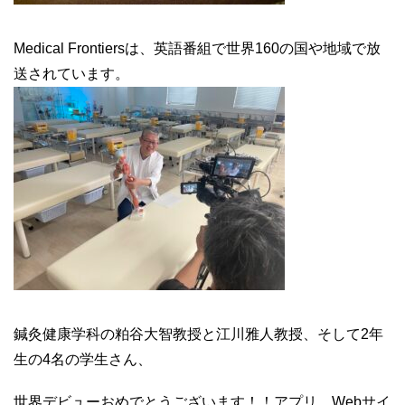
Medical Frontiers
は、英語番組で世界
160
の国や地域で放
送されています。
鍼灸健康学科の粕谷大智教授と江川雅人教授、そして
2
年
生の
4
名の学生さん、
世界デビューおめでとうございます！！アプリ、
Web
サイ